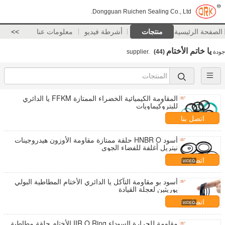
Dongguan Ruichen Sealing Co., Ltd.
الصفحة الرئيسية
منتجات
أشرطة فيديو
معلومات عنا
>>
يا خاتم الأختام
جودة
supplier.
(44)
المقاومة الكيميائية الخضراء الممتازة FFKM يا الدائري
للبتروكيماويات
اتصل بنا
أسود HNBR O حلقة ممتازة مقاومة الأوزون هيدروجينات
نيتريل أغلفة للفضاء الجوي
اتصل بنا
أسود بو مقاومة التآكل يا الدائري الأختام المطاطية البولي
يوريثين لعجلة القيادة
اتصل بنا
مقاومة للحرارة السوداء IIR O Ring الأختام حلقة مطاطية