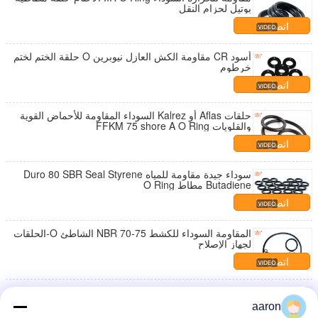
بوتيل لحزام النقل
اتصل بنا
أسود CR مقاومة الكش العازل نيوبرين O حلقة الختم لختم
خرطوم
اتصل بنا
حلقات Aflas أو Kalrez السوداء المقاومة للأحماض القوية
والقلويات FFKM 75 shore A O Ring
اتصل بنا
سوداء جيدة مقاومة للمياه Duro 80 SBR Seal Styrene
Butadiene مطاط O Ring
اتصل بنا
المقاومة السوداء للكشط NBR 70-75 الشاطئ O-الحلقات
لجهاز الإصلاح
اتصل بنا
أسود HNBR 90 الشاطئ صلابة O حلقة هيدروجينات نيتريل
أغلفة لتكييف الهواء
aaron