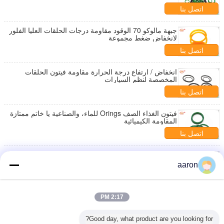
اتصل بنا
جبهة مالوكو 70 الوقود مقاومة درجات الحلقات العليا الفلور
لانخفاض ضغط مجموعة
اتصل بنا
انخفاض / ارتفاع درجة الحرارة مقاومة فيتون الحلقات
المخصصة لنظم السيارات
اتصل بنا
فيتون الغذاء الصف Orings للماء، والصناعية يا خاتم ممتازة
المقاومة الكيميائية
اتصل بنا
AS568 70 شور فيتون الحلقات ختم الصناعية لالوقود / نظم
المحرك
aaron
اتصل بنا
السيارات / استكشاف النفط فيتون يا خواتم متري الكيميائية
2:17 PM
المقاومة ممتازة
اتصل بنا
Good day, what product are you looking for?