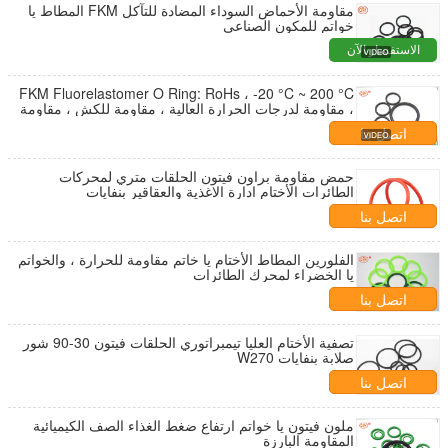
مقاومة الأحماض السوداء المضادة للتآكل FKM المطاط يا
خواتم للمكون الصناعي
الاستفسار الآن
FKM Fluorelastomer O Ring: RoHs ، -20 °C ~ 200 °C
، مقاومة لدرجات الحرارة العالية ، مقاومة للكش ، مقاومة
للزيت
اتصل بنا
حمض مقاومة براون فيتون الحلقات متري لمحركات
الطائرات الأختام ادارة الاغذية والعقاقير بنفايات
اتصل بنا
الفلورين المطاط الأختام يا خاتم مقاومة للحرارة ، والخواتم
يا الخضراء لمحرك الطائرات
اتصل بنا
تصفية الأختام العليا تيمبراتوري الحلقات فيتون 30-90 شور
صلابة بنفايات W270
اتصل بنا
ملون فيتون يا خواتم ارتفاع ضغط الغذاء الصف الكيميائية
المقاومة البارزة