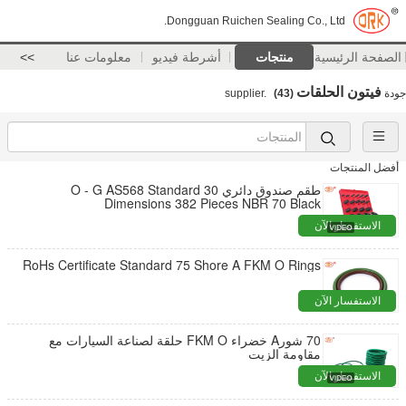
Dongguan Ruichen Sealing Co., Ltd.
الصفحة الرئيسية
منتجات
أشرطة فيديو
معلومات عنا
>>
فيتون الحلقات
جودة
supplier.
(43)
أفضل المنتجات
طقم صندوق دائري O - G AS568 Standard 30
Dimensions 382 Pieces NBR 70 Black
الاستفسار الآن
RoHs Certificate Standard 75 Shore A FKM O Rings
الاستفسار الآن
70 شورA خضراء FKM O حلقة لصناعة السيارات مع
مقاومة الزيت
الاستفسار الآن