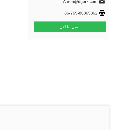
Aaron@dgork.com
86-769-86865862
اتصل بنا الآن