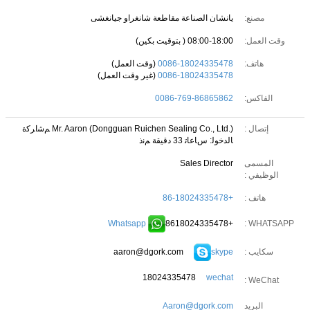
مصنع:
يانشان الصناعة مقاطعة شانغراو جيانغشى
وقت العمل:
08:00-18:00 ( بتوقيت بكين)
هاتف:
0086-18024335478
(وقت العمل)
0086-18024335478
(غير وقت العمل)
الفاكس:
0086-769-86865862
إتصال :
Mr. Aaron (Dongguan Ruichen Sealing Co., Ltd.)
ﻢﺷﺍﺮﻛﺓ
ﺎﻟﺪﺧﻮﻟ: ﺱﺎﻋﺎﺗ 33 دقيقة ﻢﻧﺫ
المسمى
Sales Director
الوظيفي :
هاتف :
+86-18024335478
Whatsapp
+8618024335478
WHATSAPP :
aaron@dgork.com
skype
سكايب :
18024335478
wechat
WeChat :
البريد
Aaron@dgork.com