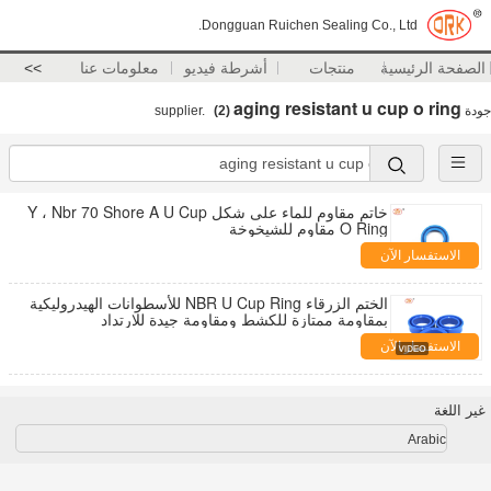
Dongguan Ruichen Sealing Co., Ltd.
الصفحة الرئيسية
منتجات
أشرطة فيديو
معلومات عنا
>>
aging resistant u cup o ring
جودة
supplier.
(2)
خاتم مقاوم للماء على شكل Y ، Nbr 70 Shore A U Cup
O Ring مقاوم للشيخوخة
الاستفسار الآن
الختم الزرقاء NBR U Cup Ring للأسطوانات الهيدروليكية
بمقاومة ممتازة للكشط ومقاومة جيدة للارتداد
الاستفسار الآن
غير اللغة
Arabic