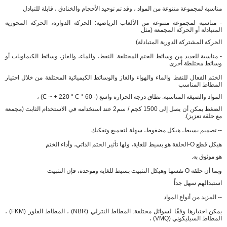
مناسبة لمجموعة متنوعة من المواد ، وقد تم توحيد الأحجام والخنادق ، قابلة للتبادل
- مناسبة لمجموعة متنوعة من الألعاب الرياضية: الحركة الدوارة، الحركة المحورية
المتبادلة أو الحركة المجمعة (مثل
الحركة المشتركة الدورية المتبادلة)
- مناسبة للعديد من وسائط الختم المختلفة: النفط، والماء، والغاز، وسائط الكيماويات أو
وسائط مختلطة أخرى
الختم الفعال للنفط والماء والهواء والغاز والوسائط الكيميائية المختلفة من خلال اختيار
المطاط المناسب
المواد والصيغة المناسبة. نطاق درجة الحرارة واسع (- 60 ° C ~ + 220 ° C) ،
الضغط يمكن أن يصل إلى 1500 كجم / سم2 عند استخدامه في الاستخدام الثابت (مجمعة
مع حلقة تعزيز).
-- تصميم بسيط، هيكل مضغوط، سهلة لتجميع وتفكيك
هيكل قطع O-الحلقة هو بسيط للغاية، ولها تأثير الختم الذاتي، وأداء الختم
هو موثوق به.
وبما أن حلقة O نفسها وهيكل التثبيت بسيط للغاية وموحدة، فإن التثبيت
استبدالهم سهل جداً
-- المزيد من أنواع المواد
يمكن اختيارها وفقًا لسوائل مختلفة: المطاط النترلي (NBR) ، المطاط الفلور (FKM) ،
المطاط السيليكوني (VMQ) ،