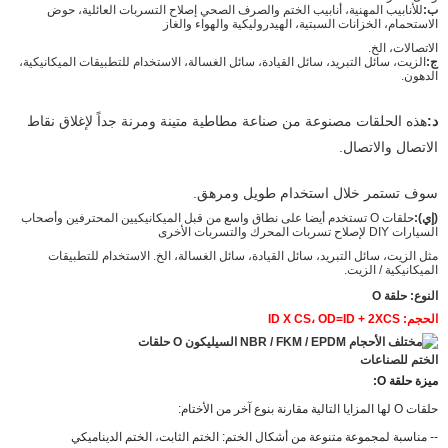
ب:
للأنابيب المهنية، أنابيب الختم والصرف الصحي إصلاح التسربات العائلية، حوض
الاستحمام، الخزانات السبتية، الهيدروليكية والهواء والغاز
الاتصالات، الخ.
ج:
الزيت، سائل التبريد، سائل القيادة، سائل الغسالة، الاستخدام للتطبيقات الميكانيكية،
الدهون.
د:
هذه الحلقات مصنوعة من صناعة مطاطية متينة ومرنة جداً لإغلاق نقاط
الاتصال والاتصال.
سوف تستمر خلال استخدام طويل ومرهق.
(إي):
حلقات O تستخدم أيضا على نطاق واسع من قبل الميكانيكيين المحترفين وأصحاب
السيارات DIY لإصلاح تسربات المحرك والتسربات الأخرى
مثل الزيت، سائل التبريد، سائل القيادة، سائل الغسالة، الخ. الاستخدام للتطبيقات
الميكانيكية / الزيت.
النوع: حلقة O
الحجم: ID X CS، OD=ID + 2XCS
ميزة حلقة O:
حلقات O لها المزايا التالية مقارنة بنوع آخر من الأختام:
-- مناسبة لمجموعة متنوعة من أشكال الختم: الختم الثابت، الختم الديناميكي