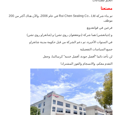
مصنعنا
تم بناء شركة Rui Chen Sealing Co.، Ltd في عام 2006، والآن هناك أكثر من 200
موظف.
إرسال
فرعين في قوانغدونغ
و (جيانغشي) هما شركة (دونغغغوان روي تشن) و (شانغراو روي تشن)
في السنوات الأخيرة، تم دعم الشركة من قبل حكومة مدينة شانغراو
جميع السياسات التفضيلية
لن نأخذ دائما "أفضل جودة، أفضل خدمة" كرسالتنا، وجعل
التقدم معكم، والانسجام والفوز المشترك!