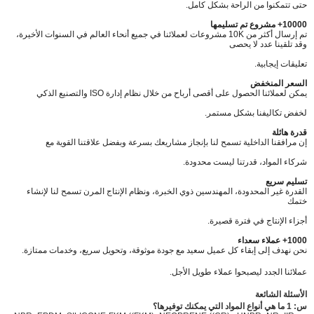
حتى تتمكنوا من الراحة بشكل كامل.
10000+ مشروع تم تسليمها
تم إرسال أكثر من 10K مشروعات لعملائنا في جميع أنحاء العالم في السنوات الأخيرة،
وقد تلقينا عدد لا يحصى
تعليقات إيجابية.
السعر المنخفض
يمكن لعملائنا الحصول على أقصى أرباح من خلال نظام إدارة ISO والتصنيع الذكي
لخفض تكاليفنا بشكل مستمر.
قدرة هائلة
إن مرافقنا الداخلية تسمح لنا بإنجاز مشاريعك بسرعة وبفضل علاقتنا القوية مع
شركاء المواد، قدرتنا ليست محدودة.
تسليم سريع
القدرة غير المحدودة، المهندسين ذوي الخبرة، ونظام الإنتاج المرن تسمح لنا لإنشاء
ختمك
أجزاء الإنتاج في فترة قصيرة.
1000+ عملاء سعداء
نحن نهدف إلى إبقاء كل عميل سعيد مع جودة موثوقة، وتحويل سريع، وخدمات ممتازة.
عملائنا الجدد ليصبحوا عملاء طويل الأجل.
الأسئلة الشائعة
س: 1 ما هي أنواع المواد التي يمكنك توفيرها؟