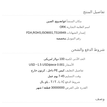
تفاصيل المنتج
مكان المنشأ:
غوانغدونغ، الصين
اسم العلامة التجارية:
ORK
إصدار الشهادات:
FDA,ROHS,ISO9001,TS16949
رقم الموديل:
مخصصة
شروط الدفع والشحن
الحد الأدنى لكمية:
100 دولار امريكى
الأسعار:
0.001 USD ~1.5 USD/piece
تفاصيل التغليف:
كيس PE داخل ، كرتون خارج
وقت التسليم:
7-45 يوم عمل
شروط الدفع:
T / T ، L / C ، باي بال
القدرة على العرض:
30000000 قطعة / شهر
وصف