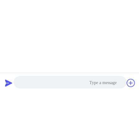
0%
3 stars
0%
2 stars
0%
1 stars
All Reviews
High Durable 386PCS FKM 75A Brown Plumbing O Ring Kit for Automotive Faucet Repair Seals
H
Helpful (425)
The o rings are well-organized and durable
دردشة
طلب اقتباس
Brown O Ring epdm Durable Material For Automotive Efficiency And Performance
B
Helpful (86)
Photo
ORK EPDM O-rings, the ultimate weather-
resistant seal
Video Call