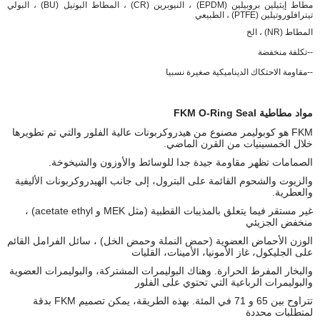
مطاط إيثيلين بروبيلين (EPDM) ، النيوبرين (CR) ، المطاط البوتيل (BU) ، البولي
تيترافلوروتيلين (PTFE) ، الطبيعي
المطاط (NR) ، الخ
--تكلفة منخفضة
--مقاومة الاحتكاك الديناميكية صغيرة نسبيا
مواد مطاطية FKM O-Ring Seal
FKM هو كوبوليمر مصنوع من هيدروكربونات عالية الفلور والتي تم تطويرها
خلال الخمسينيات من القرن الماضي.
الصمامات تظهر مقاومة جيدة جدا للوسائط والأوزون والشيخوخة.
والزيوت والشحوم القائمة على البترول، إلى جانب الهيدروكربونات الأليفية
والعطرية.
غير مستقر فيما يتعلق بالمذيبات القطبية (مثل MEK و acetate ethyl) ،
منخفض الجزيئي
الوزن الأحماض العضوية (حمض النملة وحمض الخل) ، سائل الفرامل القائم
على الجليكول، غاز الأمونيا، الأمينات، القليات
والبخار المفرط الحرارة. وهناك البوليمرات المشتركة، والبوليمرات العضوية
والبوليمرات الرباعية التي تحتوي على الفلور
تتراوح بين 65 و 71 في المئة. بهذه الطريقة، يمكن تصميم FKM بدقة
لمتطلبات محددة