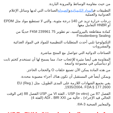
من حيث مقاومة الوسائط والمرونة الباردة.
التطبيقات في
المواد الكيميائية
و
الصيدلة
الصناعات التي لديها وسائل الإعلام
العدوانية والعملية
درجات حرارة تزيد عن 140 درجة مئوية، والتي لا تستطيع مواد مثل EPDM
أو HNBR التعامل معها.
كمادة متقاطعة بالبيروكسيد، تم تطوير 75 FKM 239961 حديثًا من
Freudenberg Sealing
التكنولوجيا تلبي أحدث المتطلبات التنظيمية للمواد في المواد الغذائية
والمشروبات
الصناعات الدوائية التي تتواصل مع المنتج مباشرة.
المقاومة هي أيضا مثيرة للإعجاب جدا، مما يسمح لها أن تستخدم كختم ثابت
أو ديناميكي في مجموعة واسعة
من هذه المادة يمكن الآن تصنيع حلقات O والحجاب الحاجز.
ويمكن أيضاً في المستقبل أن تكون هناك أجزاء مصبوبة محددة.
يفي بجميع الشهادات اللازمة على المدى الطويل، مثل EU (Reg.)
1935/2004، FDA § 177.2600,
الفصل 87 من USP (in vitro) ، الفئة VI من USP الفصل 88 (في الوقت
الحالي قيد الإجراء) ، خالية من ADI ، BfR XXI (الفئة 4)
والمعايير الصحية 3-A®.