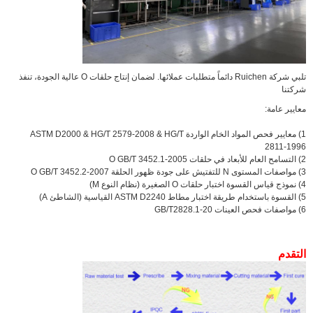
تلبي شركة Ruichen دائماً متطلبات عملائها. لضمان إنتاج حلقات O عالية الجودة، تنفذ
شركتنا
معايير عامة:
1) معايير فحص المواد الخام الواردة ASTM D2000 & HG/T 2579-2008 & HG/T
2811-1996
2) التسامح العام للأبعاد في حلقات O GB/T 3452.1-2005
3) مواصفات المستوى N للتفتيش على جودة ظهور الحلقة O GB/T 3452.2-2007
4) نموذج قياس القسوة اختبار حلقات O الصغيرة (نظام النوع M)
5) القسوة باستخدام طريقة اختبار مطاط ASTM D2240 القياسية (الشاطئ A)
6) مواصفات فحص العينات GB/T2828.1-20
التقدم