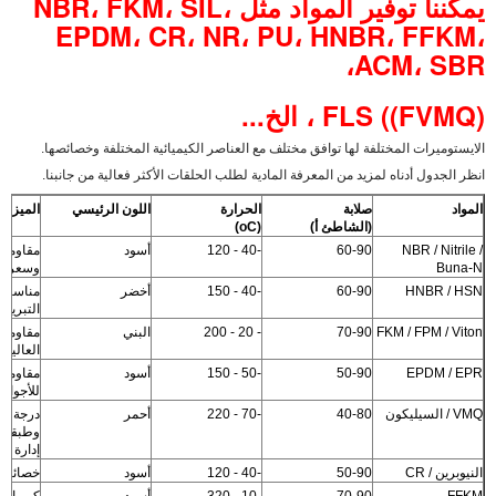
يمكننا توفير المواد مثل NBR، FKM، SIL،
EPDM، CR، NR، PU، HNBR، FFKM،
ACM، SBR،
FLS ((FVMQ) ، الخ...
الايستوميرات المختلفة لها توافق مختلف مع العناصر الكيميائية المختلفة وخصائصها.
انظر الجدول أدناه لمزيد من المعرفة المادية لطلب الحلقات الأكثر فعالية من جانبنا.
المواد
صلابة
الحرارة
اللون الرئيسي
الميزة
(الشاطئ أ)
(oC)
NBR / Nitrile /
60-90
-40 - 120
أسود
مقاومة 
Buna-N
وسعر م
HNBR / HSN
60-90
-40 - 150
أخضر
مناسبة 
التبريد
FKM / FPM / Viton
70-90
- 20 - 200
البني
مقاومة 
العالية 
EPDM / EPR
50-90
-50 - 150
أسود
مقاومة 
للأجواء
VMQ / السيليكون
40-80
-70 - 220
أحمر
درجة حر
وطبقة غ
إدارة ال
النيوبرين / CR
50-90
-40 - 120
أسود
خصائص ا
FFKM
70-90
-10 - 320
أسود
كيميائية