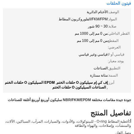
فيتون الحلقات
الوصف:
الأختام الدائرية
المواد:
FKM/FPM/الفلوروكربون المطاط
صلابة:
30 ~ 90 شور
القطر الداخلي:
من 0 مم إلى 1000 مم
المقطع
من 0 مم إلى 100 مم
العرضي:
قياسي أو لا
قياسي وغير قياسي
يوجد معيار:
التطبيق:
الصناعات
السمة:
متانة ممتازة
إف كي إم سيليكون O حلقات الختم
EPDM السيليكون O حلقات الختم
أبرز:
,
الصناعات السيليكون O حلقات الختم
,
جودة جيدة مقاسات مختلفة NBR/FKM/EPDM سليكون أورينغ أورينغ أغلفة للصناعات
تفاصيل المنتج
أ:
أغطية المطاط O-ring - للبينوكولات، والأدوات، والسيارات، المرآب، السباكين، الآلات،
والمنشآت، وإصلاحات، والهواء والطاقة
وصل الغاز.