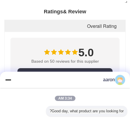
د.
Ratings& Review
Overall Rating
5.0
Based on 50 reviews for this supplier
Write A Review
aaron
3:34 AM
Rating Snapshot
The following is the distribution of all ratings
Good day, what product are you looking for?
0%
5 stars
0%
4 stars