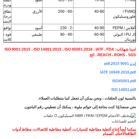
ودرجة ح
FVMQ /
40-80
-60 - 200
الأزرق
نطاق أك
فلوروسيليكون
درجات ح
التشغيل
أفلاس / FEPM
40-90
-2 - 230
أسود
توافق ك
الـ PU / البولي
60-90
-40 - 90
طبيعي
قوة عال
يوريثان
للاستعم
لدينا شهادات: ISO 9001:2015 ، ISO 14001:2015 ، ISO 45001:2018 ، IATF ، FDA
، REACH ، ROHS ، SGS الخ
إيزو 9001 2015.pdf
IATF 16949 2016.pdf
ISO45001.pdf
ISO 14001.pdf
بالنسبة لون الحلقات ، ونحن يمكن أن تجعل كما متطلبات العملاء.
نحن صنعنا.
إذا كنت بحاجة إلى خواتم ملونة ، يمكنك أن تعطيني رقم البانتون.
يمكننا أيضاً إنتاج أغطية مطاطية للسيارات، أغطية مطاطية للاتصالات، مطاط أدوات
الطاقة
الأختام، الصمام