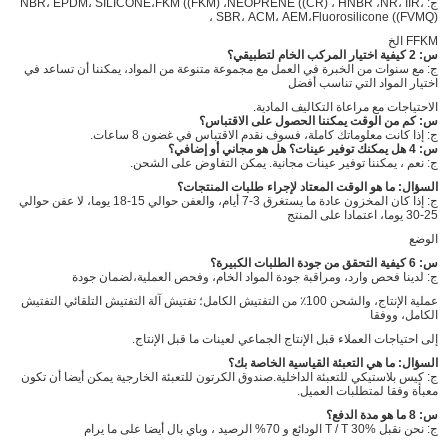
ج: NBR، EPDM، SILICONE،FKM ((FKM) ،NEOPRENE ((CR) ، HNBR ،NR، IIR،
SBR، ACM، AEM،Fluorosilicone ((FVMQ) ،
FFKM الخ
س: 2 كيفية اختيار المركب الخام لتطبيقي؟
ج: مع سنوات من الخبرة في العمل مع مجموعة متنوعة من المواد، يمكننا أن تساعد في
اختيار المواد التي تناسب أفضل
الاحتياجات مع مراعاة التكاليف المادية.
س: كم من الوقت يمكننا الحصول على الاقتباس؟
ج: إذا كانت معلوماتك كاملة، فسوف نقدم الاقتباس في غضون 8 ساعات.
س: 4 هل يمكنك توفير عينات؟ هل هو مجاني أو إضافي؟
ج: نعم ، يمكننا توفير عينات مجانية. يمكن التفاوض على الشحن.
السؤال: ما هو الوقت المعتاد لإجراء طلبات المنتجات؟
ج: إذا كان المخزون عادة ما يستغرق 3-7 أيام، والعفن حوالي 15-18 يوما، لا عفن حوالي
25-30 يوما، اعتمادا على المنتج
الوضع
س: 6 كيفية التحقق من جودة الطلبات الكبيرة؟
ج: لدينا فحص وارد، ومراقبة جودة المواد الخام، وفحص العملية،لضمان جودة
عملية الإنتاج، والشحن 100٪ من التفتيش الكامل؛ تفتيش آلة التفتيش التلقائي التفتيش
الكامل، ووفقا
إلى احتياجات العملاء قبل الإنتاج الجماعي لعينات ما قبل الإنتاج.
السؤال: ما هي التعبئة القياسية الخاصة بك؟
ج: كيس بلاستيكي للتعبئة الداخلية.صندوق الكرتون للتعبئة الخارجية يمكن أيضا أن تكون
معبأة وفقا لمتطلبات العميل.
س: 8 ما هو مدة الدفع؟
ج: نحن نقبل T / T 30% الودائع و 70% الرصيد ، وباي بال أيضا على ما يرام