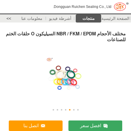
Dongguan Ruichen Sealing Co., Ltd.
الصفحة الرئيسية
منتجات
أشرطة فيديو
معلومات عنا
>>
مختلف الأحجام NBR / FKM / EPDM السيليكون O حلقات الختم
للصناعات
افضل سعر
اتصل بنا