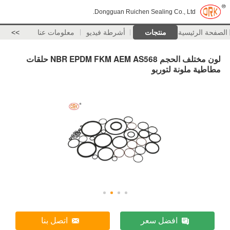
Dongguan Ruichen Sealing Co., Ltd.
الصفحة الرئيسية
منتجات
أشرطة فيديو
معلومات عنا
>>
لون مختلف الحجم NBR EPDM FKM AEM AS568 حلقات
مطاطية ملونة لتوربو
افضل سعر
اتصل بنا