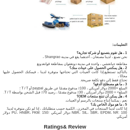
التعليمات:
1 ، هل تقوم بتصنيع أو شركة تجارية؟
نحن نصنع ، لدينا مصنعان ، أحدهما يقع في مدينة Shangrao ،
مقاطعة جيانغشي ، واحدة في مدينة دونغقوان بمقاطعة قوانغدونغ
2 ، هل يمكنني الحصول على عينات منك؟
بالتأكيد تستطيع.إذا كانت العينات التي تحتاجها متوفرة لدينا ، فيمكنك الحصول عليها
مجانًا ،
تحتاج فقط إلى دفع تكلفة صريحة.
3 ، ما هو مصطلح الدفع؟
المبلغ <2000 دولار أمريكي ، 100٪ مدفوع مقدمًا عن طريق paypal أو T / T ؛
المبلغ> = 2000 دولار أمريكي ، 30٪ مدفوع مقدمًا ، رصيد 70٪ قبل الشحن بواسطة T / T.
4 ، هل يمكن أن تنتج منتجات OEM؟
نعم ، يمكننا إنتاج منتجات بالرسم أو العينات.
5 ، ما هو موك الخاص بك؟
إذا كانت لدينا المنتجات في المخزن ، الكمية حسب متطلباتك ، إذا لم تكن متوفرة لدينا:
NBR، SIL، SBR، EPDM، NR: 100 دولار أمريكي ؛PU، HNBR، FKM: 150 دولار
أمريكي
Ratings& Review