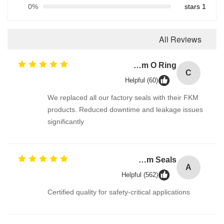
0%
1 stars
All Reviews
Corrosion Resistant Fkm O Ring
C
Helpful (60)
We replaced all our factory seals with their FKM
products. Reduced downtime and leakage issues
significantly
AS568 Fpm Ffkm Nbr Fkm Epdm Silicone Perfluoroelastomer Hnbr EN549 Rubber O ring 1mm Seals
A
Helpful (562)
Certified quality for safety-critical applications