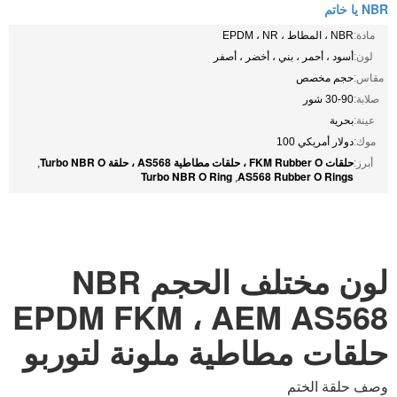
NBR يا خاتم
مادة:
NBR ، المطاط ، EPDM ، NR
لون:
أسود ، أحمر ، بني ، أخضر ، أصفر
مقاس:
حجم مخصص
صلابة:
30-90 شور
عينة:
بحرية
موك:
دولار أمريكي 100
حلقات FKM Rubber O ، حلقات مطاطية AS568 ، حلقة Turbo NBR O
أبرز:
,
Turbo NBR O Ring
AS568 Rubber O Rings
,
لون مختلف الحجم NBR
EPDM FKM ، AEM AS568
حلقات مطاطية ملونة لتوربو
وصف حلقة الختم