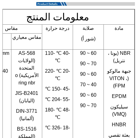
معلومات المنتج
مادة
صلابة
درجة حرارة
مقاس
مقاس معياري
م
(شور أ)
NBR (بونا ،
60 ~ 90
-40 ℃ -110
AS-568
00mm
نتريل)
℃
(الولايات
70 ~ 90
المتحدة
جبهة مالوكو
-20 ℃ -220
CS≤40
60 ~ 90
الأمريكية) o
℃
(VlTON ،
ring nbr
40 ~ 70
FPM)
-45 -150 ℃
JIS-B2401
60 ~ 90
EPDM
-55 -204 ℃
(اليابان)
70 ~ 90
سيليكون
-48 ℃ -180
DIN-3771
(VMQ)
℃
(ألمانيا)
HNBR
-18 -326 ℃
BS-1516
بعثة تقصي
(المملكة