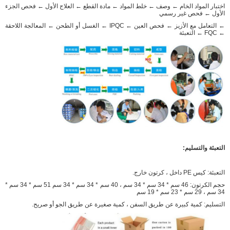
ساخنة
اختبار المواد الخام ← وصف ← خلط المواد ← مادة القطع ← العلاج الأول ← فحص الجزء
الأول ← فحص غير رسمي
درجة حرارة
← التعامل مع الأزيز ← فحص العين ← IPQC ← الغسل أو الطحن ← المعالجة اللاحقة
منخفضة
← FQC ← التعبئة
درجة حرارة
عالية
التعبئة والتسليم:
التعبئة: كيس PE داخل ، كرتون خارج.
حجم الكرتون: 46 سم * 34 سم * 34 سم ، 40 سم * 34 سم * 34 سم 51 سم * 34 سم *
34 سم ، 29 سم * 23 سم * 19 سم
التسليم: كمية كبيرة عن طريق السفن ، كمية صغيرة عن طريق الجو أو صريح.