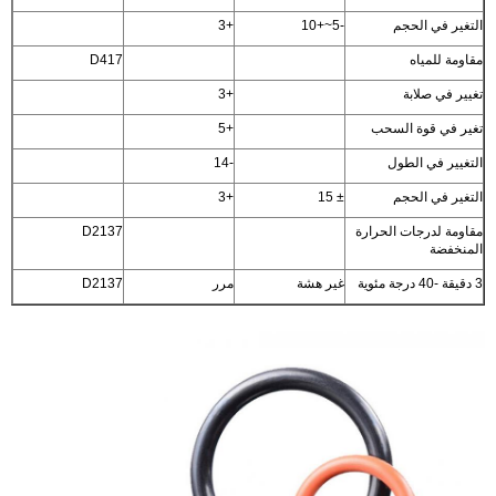
التغير في الحجم
-5~+10
+3
مقاومة للمياه
D417
تغيير في صلابة
+3
تغير في قوة السحب
+5
التغيير في الطول
-14
التغير في الحجم
± 15
+3
مقاومة لدرجات الحرارة
D2137
المنخفضة
3 دقيقة -40 درجة مئوية
غير هشة
مرر
D2137