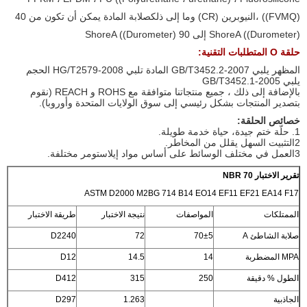
((FVMQ) ،النيوبرين (CR) وما إلى ذلكصلابة المادة يمكن أن تكون من 40
ShoreA ((Durometer) إلى 90 ShoreA ((Durometer)
حلقة O المتطلبات التقنية:
المظهر يلبي GB/T3452.2-2007 المادة تلبي HG/T2579-2008 الحجم
يلبي GB/T3452.1-2005
بالإضافة إلى ذلك ، جميع منتجاتنا متوافقة مع ROHS و REACH (نقوم
بتصدير المنتجات بشكل رئيسي إلى سوق الولايات المتحدة وأوروبا).
خصائص الحلقة:
1. حلّة ختم جيدة، حياة خدمة طويلة.
2التثبيت السهل يقلل من المخاطر.
3العمل في مختلف الوسائط على أساس مواد إيلاستومر مختلفة.
تقرير الاختبار NBR 70
ASTM D2000 M2BG 714 B14 EO14 EF11 EF21 EA14 F17
الممتلكات
المواصفات
نتيجة الاختبار
طريقة الاختبار
صلابة الشاطئ A
70±5
72
D2240
MPA المضطربة
14
14.5
D12
الطول % دقيقة
250
315
D412
الجاذبية
1.263
D297