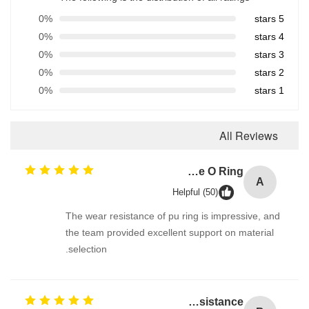
0%
5 stars
0%
4 stars
0%
3 stars
0%
2 stars
0%
1 stars
All Reviews
As568 Standard PU Polyurethane O Ring
A
Helpful (50)
The wear resistance of pu ring is impressive, and
the team provided excellent support on material
selection.
Blue NBR U Cup Ring Seal for Hydraulic Cylinders with Excellent Abrasion-Resistance and Good Rebound Resistance