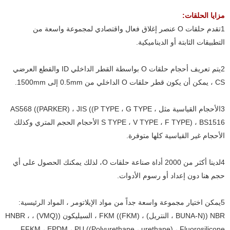
مزايا الحلقات:
1تقدم حلقات O عنصر إغلاق فعال واقتصادي لمجموعة واسعة من
التطبيقات الثابتة أو الديناميكية.
2يتم تعريف أحجام حلقات O بواسطة القطر الداخلي ID والقطع العرضي
CS ، يمكن أن يكون قطر حلقات O الداخلي من 0.5mm إلى 1500mm.
3الأحجام القياسية مثل AS568 ((PARKER) ، JIS ((P TYPE ، G TYPE ،
S TYPE ، V TYPE ، F TYPE) ، BS1516 الأحجام الحجم المتري وكذلك
الأحجام غير القياسية كلها متوفرة.
4لدينا أكثر من 2000 أداة صناعة حلقات O، لذلك يمكنك الحصول على أي
حجم هنا دون إعداد أو رسوم الأدوات.
5يمكن اختيار مجموعة واسعة جداً من مواد الإيلاتومر ، المواد الرئيسية:
NBR ((BUNA-N ، النتريل) ، FKM ((FKM) ، السيليكون ((VMQ) ، HNBR ،
FFKM ، EPDM ، PU ((Polyurethane ، urethane) ، Fluorosilicone