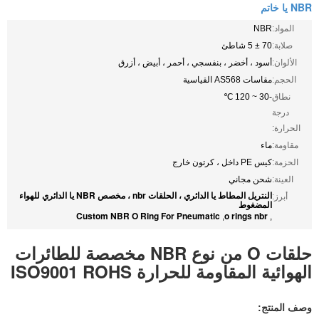
NBR يا خاتم
المواد:
NBR
صلابة:
70 ± 5 شاطئ
الألوان:
أسود ، أخضر ، بنفسجي ، أحمر ، أبيض ، أزرق
الحجم:
مقاسات AS568 القياسية
نطاق
-30 ~ 120 ℃
درجة
الحرارة:
مقاومة:
ماء
الحزمة:
كيس PE داخل ، كرتون خارج
العينة:
شحن مجاني
النتريل المطاط يا الدائري ، الحلقات nbr ، مخصص NBR يا الدائري للهواء
أبرز:
المضغوط
Custom NBR O Ring For Pneumatic
o rings nbr
,
,
حلقات O من نوع NBR مخصصة للطائرات
الهوائية المقاومة للحرارة ISO9001 ROHS
وصف المنتج: