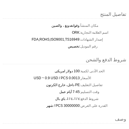
تفاصيل المنتج
مكان المنشأ:
وقوانغدونغ ، والصين
اسم العلامة التجارية:
ORK
إصدار الشهادات:
FDA,ROHS,ISO9001,TS16949
رقم الموديل:
تخصيص
شروط الدفع والشحن
الحد الأدنى لكمية:
100 دولار امريكى
الأسعار:
0.0013 USD ~ 0.9 USD / PCS
تفاصيل التغليف:
PE داخل، خارج الكرتون
وقت التسليم:
7-45 أيام عمل
شروط الدفع:
l / c، l / c، باي بال
القدرة على العرض:
30000000 PCS / شهر
وصف