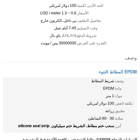
الحد الأدنى لكمية:
100 دولار امريكى
الأسعار:
0.6 ~ 1.3 USD / meter
تفاصيل التغليف:
بي داخل، الكرتون خارج
وقت التسليم:
7-45 أيام عمل
شروط الدفع:
l / c، l / c، باي بال
القدرة على العرض:
30000000 يس / مونث
وصف
EPDM المطاط النتوء
وصف:
شريط المطاط
مادة:
EPDM
موك:
1 متر
تكلفة العفن:
100 دولار أمريكي
تطبيق:
زراعة
صلابة:
30 - 80 الشاطئ
سحب ختم مطاط، الشريط ختم سيليكون
silicone seal strip
أبرز:
,
السيارات الزجاج EPDM المطاط النتوء ختم مكافحة الأشعة فوق البنفسجية