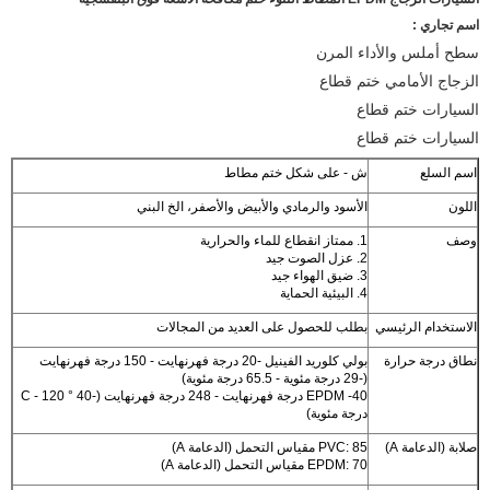
اسم تجاري :
سطح أملس والأداء المرن
الزجاج الأمامي ختم قطاع
السيارات ختم قطاع
السيارات ختم قطاع
اسم السلع
ش - على شكل ختم مطاط
اللون
الأسود والرمادي والأبيض والأصفر، الخ البني
وصف
1. ممتاز انقطاع للماء والحرارية
2. عزل الصوت جيد
3. ضيق الهواء جيد
4. البيئية الحماية
الاستخدام الرئيسي
بطلب للحصول على العديد من المجالات
نطاق درجة حرارة
بولي كلوريد الفينيل -20 درجة فهرنهايت - 150 درجة فهرنهايت
(-29 درجة مئوية - 65.5 درجة مئوية)
EPDM -40 درجة فهرنهايت - 248 درجة فهرنهايت (-40 ° C - 120
درجة مئوية)
صلابة (الدعامة A)
PVC: 85 مقياس التحمل (الدعامة A)
EPDM: 70 مقياس التحمل (الدعامة A)