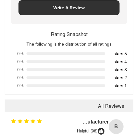
Write A Review
Rating Snapshot
The following is the distribution of all ratings
0%
5 stars
0%
4 stars
0%
3 stars
0%
2 stars
0%
1 stars
All Reviews
Brown Reddish FPM 90A High Pressure Resistance FKM O Ring Hydraulic Seals Manufacturer
B
Helpful (98)