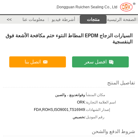
Dongguan Ruichen Sealing Co., Ltd.
الصفحة الرئيسية
منتجات
أشرطة فيديو
معلومات عنا
>>
السيارات الزجاج EPDM المطاط النتوء ختم مكافحة الأشعة فوق
البنفسجية
افضل سعر
اتصل بنا
تفاصيل المنتج
مكان المنشأ:
وقوانغدونغ ، والصين
اسم العلامة التجارية:
ORK
إصدار الشهادات:
FDA,ROHS,ISO9001,TS16949
رقم الموديل:
تخصيص
شروط الدفع والشحن