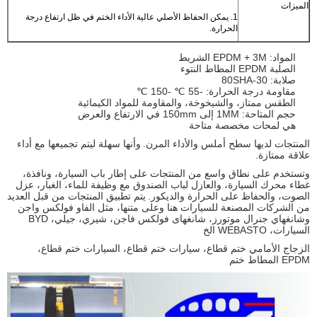
الميزات
1. يمكن الحفاظ الأصلي عالية الأداء الختم في ظل ارتفاع درجة
الحرارة.
المواد: EPDM + 3M الشريط
الصلبة EPDM المطاط النتوء
صلابة: 30-80SHA
مقاومة درجة الحرارة: -55 ℃ -150 ℃
الطقس ممتاز، والشيخوخة، والمقاومة للمواد الكيمائية
حجم المتاحة: 1MM إلى 150mm في الارتفاع والعرض
هي لمحات مخصصة متاحة
المنتجات لديها سطح أملس والأداء المرن.
وأنها سهلة ليتم تجميعها مع أداء
علاقة ممتازة.
وتستخدم على نطاق واسع من المنتجات على إطار باب السيارة، ونافذة،
غطاء محرك السيارة، والعازل لباب الصندوق مع وظيفة للماء، الغبار، عزل
الصوت، والحفاظ على الحرارة والديكور.
يتم تطبيق المنتجات من قبل العديد
من الشركات المصنعة للسيارات هنا وعلى متنها، مثل الفاو فولكس واجن
وشانغهاي جنرال موتورز، شانغهاى فولكس فاجن، شيري، جيلي، BYD
السيارات، WEBASTO الخ
الزجاج الأمامي ختم قطاع، سيارات ختم قطاع، السيارات ختم قطاع،
EPDM المطاط ختم