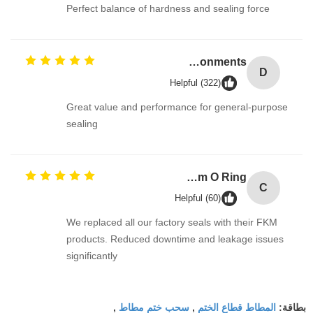
Perfect balance of hardness and sealing force
Durable O Ring EPDM Material Chemical Resistance For Heavy-Duty And Stress Environments
D
Helpful (322)
Great value and performance for general-purpose
sealing
Corrosion Resistant Fkm O Ring
C
Helpful (60)
We replaced all our factory seals with their FKM
products. Reduced downtime and leakage issues
significantly
المطاط قطاع الختم
سحب ختم مطاط
بطاقة:
,
,