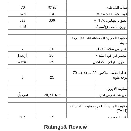
صلابة الشاطئ
70°±5
70
قوة الشد، MPA، MIN
14
14.9
الطول النهائي، %، MIN
300
327
الوزن المحدد (غ/سم3)
1.15
مقاومة الحرارة 70 ساعة عند 100 درجة
مئوية
تغيير في صلابة، نقاط
10
2
التغيير في قوة الشد،٪
-25
-أربعة1
الطول النهائي، %ماكس
-25
-ثلاثة4
إعداد الضغط، ماكس، 22 ساعة عند 70
درجة مئوية
25
8
مقاومة الأوزون
طريقة التعرض (ب)
N0 الكراك
(مرحباً)
مقاومة المياه: 100 درجة مئوية، 70 ساعة
(EA14)
تغيير الحجم،٪
±5
3.7
Ratings& Review
هشاشة درجة الحرارة المنخفضة غير