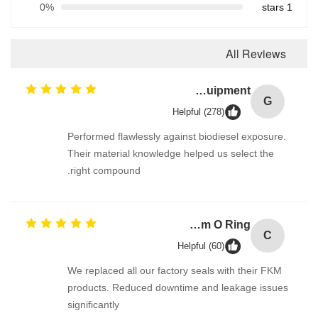
0%
1 stars
All Reviews
Green FVMQ Fluorosilicone Heat Resistant O Ring Manufacturer For Refining Oil Equipment
G
Helpful (278)
Performed flawlessly against biodiesel exposure.
Their material knowledge helped us select the
right compound.
Corrosion Resistant Fkm O Ring
C
Helpful (60)
We replaced all our factory seals with their FKM
products. Reduced downtime and leakage issues
significantly