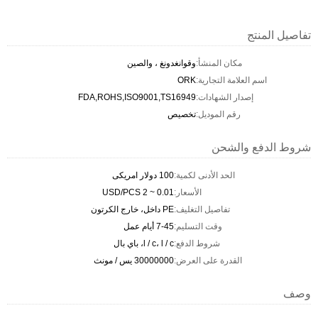
تفاصيل المنتج
مكان المنشأ:
وقوانغدونغ ، والصين
اسم العلامة التجارية:
ORK
إصدار الشهادات:
FDA,ROHS,ISO9001,TS16949
رقم الموديل:
تخصيص
شروط الدفع والشحن
الحد الأدنى لكمية:
100 دولار امريكى
الأسعار:
0.01 ~ 2 USD/PCS
تفاصيل التغليف:
PE داخل، خارج الكرتون
وقت التسليم:
7-45 أيام عمل
شروط الدفع:
l / c، l / c، باي بال
القدرة على العرض:
30000000 يس / مونث
وصف