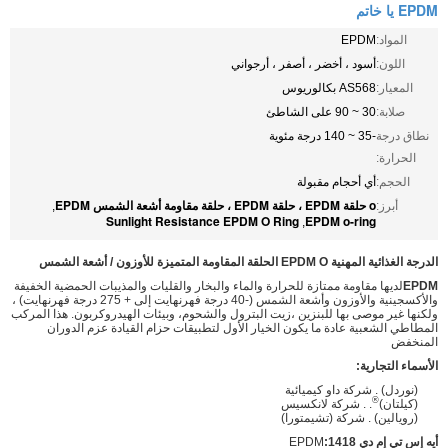
EPDM يا خاتم
المواد:
EPDM
اللون:
أسود ، أخضر ، أصفر ، أرجواني
المعيار:
AS568 بكالوريوس
صلابة:
30 ~ 90 على الشاطئ
نطاق درجة
-35 ~ 140 درجة مئوية
الحرارة:
الحجم:
أي أحجام مقبولة
o حلقة EPDM ، حلقة EPDM ، حلقة مقاومة أشعة الشمس EPDM
أبرز:
,
Sunlight Resistance EPDM O Ring
EPDM o-ring
,
الدرجة الغذائية المهنية EPDM O الحلقة المقاومة المتميزة للأوزون / أشعة الشمس
EPDM
لديها مقاومة ممتازة للحرارة والماء والبخار والقليات والمذيبات الحمضية الخفيفة
والأكسجينية والأوزون وأشعة الشمس (-40 درجة فهرنهايت إلى + 275 درجة فهرنهايت) ،
ولكنها غير موصى بها للبنزين ،زيت البترول والشحوم، وبيئات الهيدروكربون. هذا المركب
المطاطي الشعبية عادة ما يكون الخيار الأول لتطبيقات حزام القيادة عزم الدوران
المنخفض
الأسماء التجارية:
(نوردل) . شركة داو كيميائية
®
(كيلتان)
. . شركة لانكسيس
(رويالين) . شركة (تشيمتورا)
أيه إس تي إم دي 1418:
EPDM