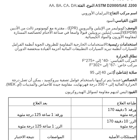
ASTM D2000/SAE J200 النوع، الفئة:
AA، BA، CA، DA
اسم مركب التفاح:
البرلمان الأوروبي
اللون القياسي:
أسود
الوصف:
كوبوليمر من الإثيلين والبروبين (EPR) ، مقترنة مع كومونومر ثالث من الأديين
(EPDM)اكتسب إيثيلين بروبيلين قبولاً واسعاً في صناعة الأختام لخصائصه الممتازة
لمقاومة الأوزون والمواد الكيميائية.
استخدامات رئيسية:
الاستخدامات الخارجية المقاومة للظروف الجوية أنظمة الفرامل
للسيارات أنظمة تبريد السيارات التطبيقات المائية أحزمة القيادة منخفضة الدوران
نطاق الحرارة
المركب القياسي: -40° إلى +275°F
مركب خاص: -67° إلى +302°F
صلابة (شاطئ أ):
من 40 إلى 95
الخصائص:
عندما يتم تركيبها باستخدام عوامل تصفية بيروكسيد ، يمكن أن تصل درجة
الحرارة العالية إلى + 350 درجة فهرنهايت. مقاومة جيدة للأحماض والمذيبات (أي MEK).
القيود:
ليس لديهم مقاومة لسوائل الهيدروكربون
طباعة العلاج
بعد العلاج
ورقة: 5 دقيقة 170
درجة مئوية
ورقة: 1 ساعة 125 درجة مئوية
الزر: 10 دقيقة 170
درجة مئوية
الزر: 1 ساعة 125 درجة مئوية
الممتلكات الأصلية
المواصفات
نتيجة الاختبار