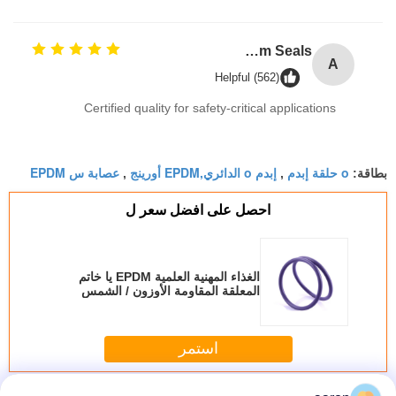
AS568 Fpm Ffkm Nbr Fkm Epdm Silicone Perfluoroelastomer Hnbr EN549 Rubber O ring 1mm Seals
A
Helpful (562)
Certified quality for safety-critical applications
o حلقة إبدم
إبدم o الدائري,EPDM أورينج
عصابة س EPDM
بطاقة:
,
,
احصل على افضل سعر ل
الغذاء المهنية العلمية EPDM يا خاتم
المعلقة المقاومة الأوزون / الشمس
استمر