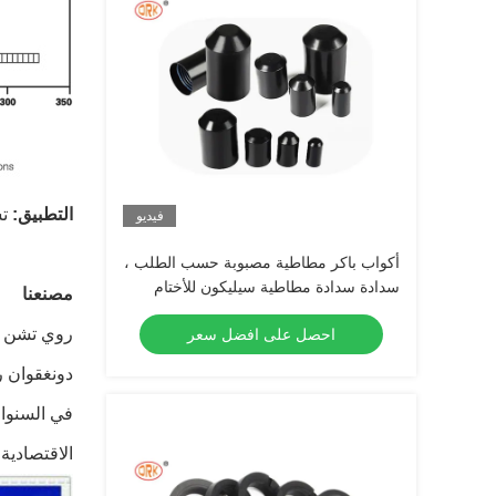
التطبيق:
تس
فيديو
أكواب باكر مطاطية مصبوبة حسب الطلب ،
سدادة سدادة مطاطية سيليكون للأختام
مصنعنا
الحلقية
احصل على افضل سعر
دونغقوان ر
في السنوات
الاقتصادية