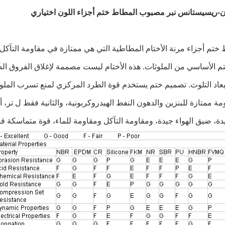
ون-ريسيستانس نبر مصبوب المطاط ختم أجزاء اللون اختياري
 ختم أجزاء مرنة الأختام المطاطية التي هي ممتازة في مقاومة التآك
تم الأساسي من الملوثات. هذه الأختام ليست مصممة لإغلاق الفروق ا
بعاد التلوث. تصميم ختم يستخدم قوة الطرد المركزي لمنع تسرب المل
ة ممتازة للبنزين والدهون النفط الهيدروكربونية، والثانية فقط ل تر
دة، ضيق الهواء جيدة، ومقاومة التآكل ومقاومة للماء، قوة متماسكة قو