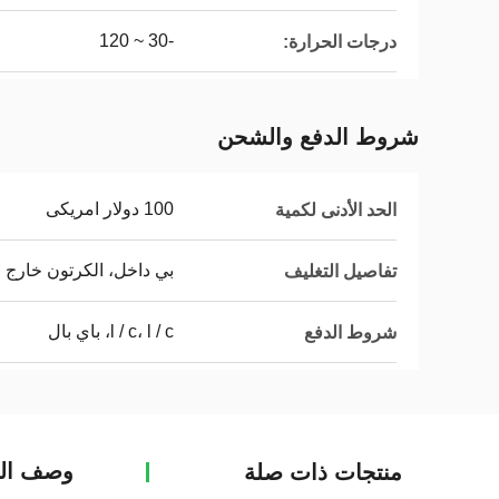
-30 ~ 120
درجات الحرارة:
شروط الدفع والشحن
100 دولار امريكى
الحد الأدنى لكمية
بي داخل، الكرتون خارج
تفاصيل التغليف
l / c، l / c، باي بال
شروط الدفع
وصف الم
منتجات ذات صلة