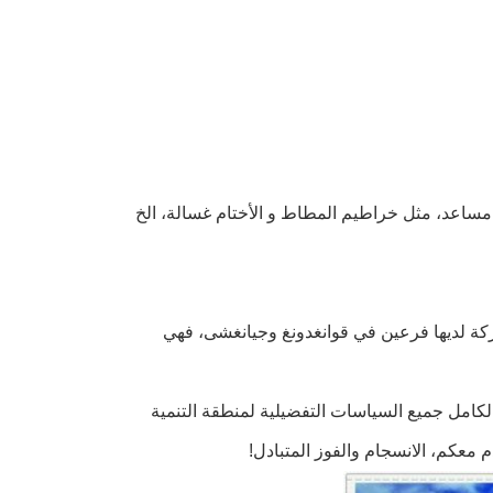
 مساعد، مثل خراطيم المطاط و الأختام غسالة، الخ
 في 2006، الآن هناك أكثر من 200 موظف. والشركة لديها فرعين في قوانغدونغ وجيانغشى، فهي
لكامل جميع السياسات التفضيلية لمنطقة التنمية
 معكم، الانسجام والفوز المتبادل!