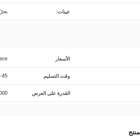
بحرّي
عينات:
ece
الأسعار
7-45 أيام 
وقت التسليم
000000
القدرة على العرض
نتج