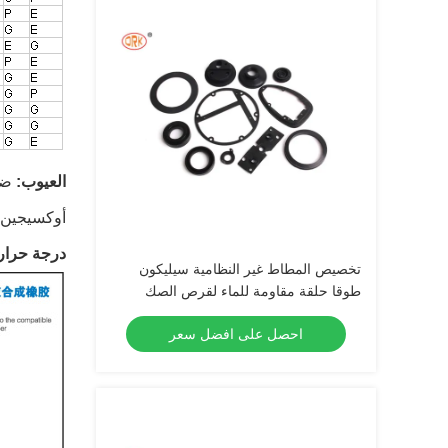
العيوب:
ضعف
أوكسيجين 
درجة حرارة
تخصيص المطاط غير النظامية سيليكون
طوقا حلقة مقاومة للماء لقرص الصك
احصل على افضل سعر