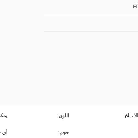
F
لخ
يمكن
اللون:
أي ح
حجم: