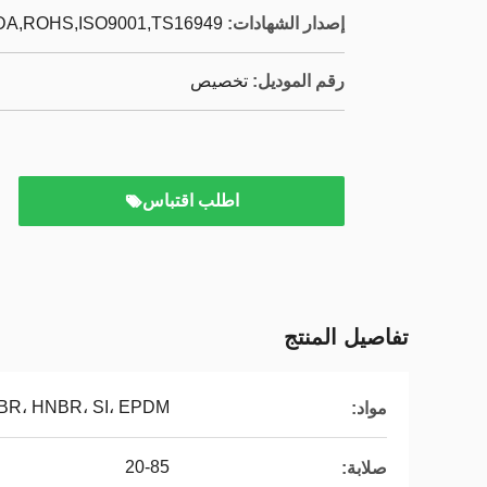
إصدار الشهادات:
DA,ROHS,ISO9001,TS16949
رقم الموديل:
تخصيص
اطلب اقتباس
تفاصيل المنتج
NBR، HNBR، SI، EPDM، إ
مواد:
20-85
صلابة: